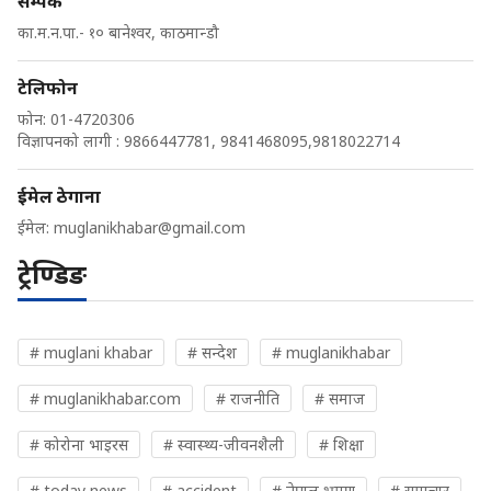
सम्पर्क
का.म.न.पा.- १० बानेश्वर, काठमान्डौ
टेलिफोन
फोन: 01-4720306
विज्ञापनको लागी : 9866447781, 9841468095,9818022714
ईमेल ठेगाना
ईमेल:
muglanikhabar@gmail.com
ट्रेण्डिङ
# muglani khabar
# सन्देश
# muglanikhabar
# muglanikhabar.com
# राजनीति
# समाज
# कोरोना भाइरस
# स्वास्थ्य-जीवनशैली
# शिक्षा
# today news
# accident
# नेपाल भ्रमण
# समाचार