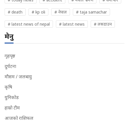
# death
# kp oli
# नेपाल
# taja samachar
# latest news of nepal
# latest news
# लकडाउन
मेनु
गृहपृष्ठ
दुर्घटना
मौसम / जलबायु
कृषि
युनिकोड
हाम्रो टीम
आजको राशिफल