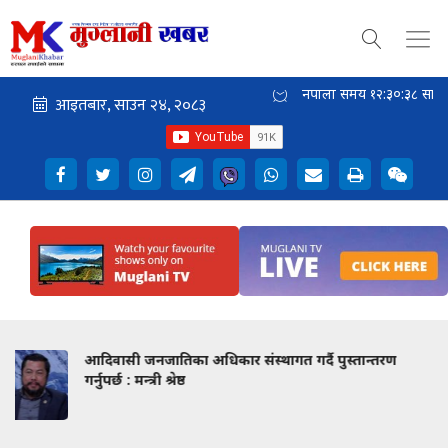
नेपाली समय
१२:३०:४०
साँझ
तान्तरण
सुपर कमेडी लिग’को औपचारिक घोषणा, राजेश ह
निर्णायक