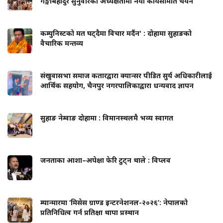
गङ्गाबहादुर सुनुवारको अध्यक्षतामा नयाँ कार्यसमिति चयन
कम्युनिस्टको मत घट्दैमा विचार मर्दैन' : दोहामा सुहाङको
वैचारिक मन्तव्य
संखुवासभा समाज कतारद्वारा क्यान्सर पीडित सुर्य अधिकारीलाई
आर्थिक सहयोग, चैनपुर नगरपालिकाद्वारा धन्यवाद ज्ञापन
सुहाङ नेम्वाङ दोहामा : विमानस्थलमै भव्य स्वागत
जनताका आशा–अपेक्षा फेरि टुट्न थाले : विप्लव
म्यान्मारमा ‘मिसेस ग्राण्ड इन्टरनेशनल-२०२६’: नेपालको
प्रतिनिधित्व गर्न प्रतिक्षा थापा प्रस्थान