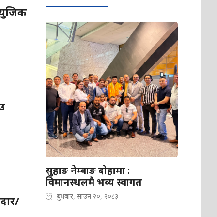
म्युजिक
उ
सुहाङ नेम्वाङ दोहामा :
विमानस्थलमै भव्य स्वागत
बुधबार, साउन २०, २०८३
िदार/