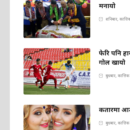
मनायो
शनिबार, कात्त
फेरि पनि हा
गोल खायो
बुधबार, कात्ति
कतारमा आउने 
बुधबार, कात्ति