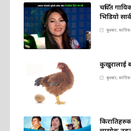
चर्चित गायिक
भिडियो सार
बुधबार, कात्ति
कुखुरालाई 
बुधबार, कात्ति
किरातिहरुको
चासोक तङ्