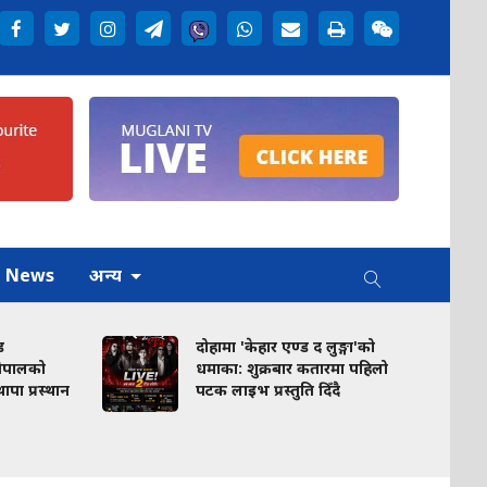
h News
अन्य
ड
दोहामा 'केहार एण्ड द लुङ्गा'को
नेपालको
धमाका: शुक्रबार कतारमा पहिलो
ा थापा प्रस्थान
पटक लाइभ प्रस्तुति दिँदै