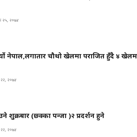
िक २५, २०७४
र्यो नेपाल,लगातार चौथो खेलमा पराजित हुँदै ४ खेलम
क २२, २०७४
शुक्रबार (छ्क्का पन्जा )२ प्रदर्शन हुने
क २२, २०७४