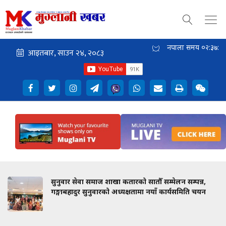
नेपाली समय
०२:३७:१२
सुनुवार सेवा समाज शाखा कतारको सातौँ सम्मेलन सम्पन्न,
गङ्गाबहादुर सुनुवारको अध्यक्षतामा नयाँ कार्यसमिति चयन