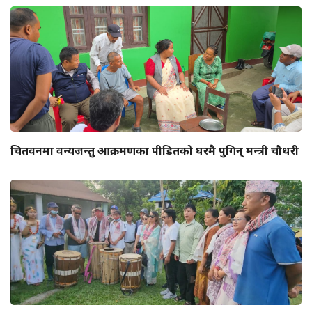
चितवनमा वन्यजन्तु आक्रमणका पीडितको घरमै पुगिन् मन्त्री चौधरी