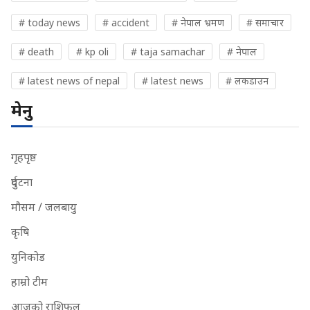
# today news
# accident
# नेपाल भ्रमण
# समाचार
# death
# kp oli
# taja samachar
# नेपाल
# latest news of nepal
# latest news
# लकडाउन
मेनु
गृहपृष्ठ
दुर्घटना
मौसम / जलबायु
कृषि
युनिकोड
हाम्रो टीम
आजको राशिफल