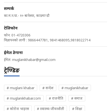
सम्पर्क
का.म.न.पा.- १० बानेश्वर, काठमान्डौ
टेलिफोन
फोन: 01-4720306
विज्ञापनको लागी : 9866447781, 9841468095,9818022714
ईमेल ठेगाना
ईमेल:
muglanikhabar@gmail.com
ट्रेण्डिङ
# muglani khabar
# सन्देश
# muglanikhabar
# muglanikhabar.com
# राजनीति
# समाज
# कोरोना भाइरस
# स्वास्थ्य-जीवनशैली
# शिक्षा