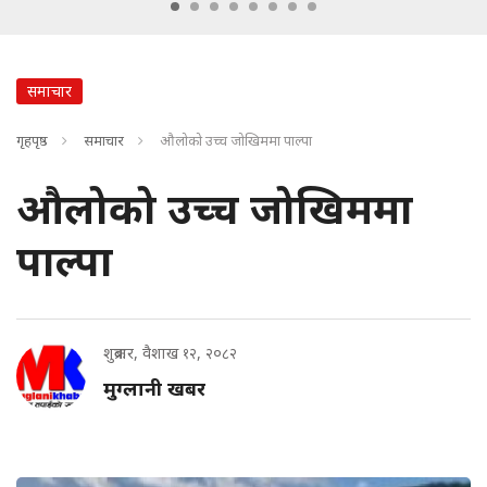
समाचार
गृहपृष्ठ
समाचार
औलोको उच्च जोखिममा पाल्पा
औलोको उच्च जोखिममा
पाल्पा
शुक्रबार, वैशाख १२, २०८२
मुग्लानी खबर