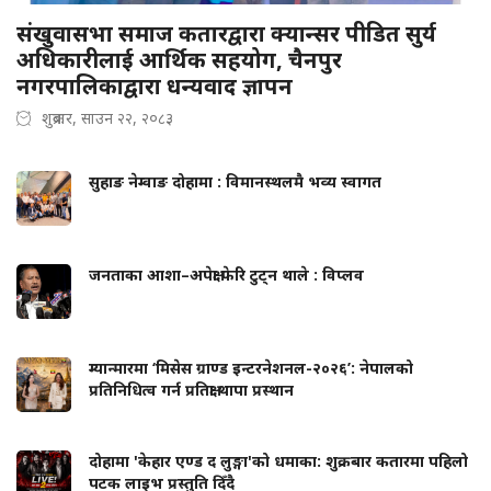
संखुवासभा समाज कतारद्वारा क्यान्सर पीडित सुर्य
अधिकारीलाई आर्थिक सहयोग, चैनपुर
नगरपालिकाद्वारा धन्यवाद ज्ञापन
शुक्रबार, साउन २२, २०८३
सुहाङ नेम्वाङ दोहामा : विमानस्थलमै भव्य स्वागत
जनताका आशा–अपेक्षा फेरि टुट्न थाले : विप्लव
म्यान्मारमा ‘मिसेस ग्राण्ड इन्टरनेशनल-२०२६’: नेपालको
प्रतिनिधित्व गर्न प्रतिक्षा थापा प्रस्थान
दोहामा 'केहार एण्ड द लुङ्गा'को धमाका: शुक्रबार कतारमा पहिलो
पटक लाइभ प्रस्तुति दिँदै