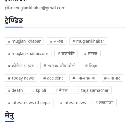
ईमेल:
muglanikhabar@gmail.com
ट्रेण्डिङ
# muglani khabar
# सन्देश
# muglanikhabar
# muglanikhabar.com
# राजनीति
# समाज
# कोरोना भाइरस
# स्वास्थ्य-जीवनशैली
# शिक्षा
# today news
# accident
# नेपाल भ्रमण
# समाचार
# death
# kp oli
# नेपाल
# taja samachar
# latest news of nepal
# latest news
# लकडाउन
मेनु