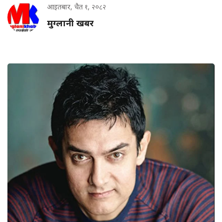
आइतबार, चैत १, २०८२
मुग्लानी खबर