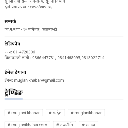
सूचना तथा सञ्चार मन्त्रालय, सूचना विभाग
दर्ता प्रमाणपत्र नं. : १०५८/०७५-७६
सम्पर्क
का.म.न.पा.- १० बानेश्वर, काठमान्डौ
टेलिफोन
फोन: 01-4720306
विज्ञापनको लागी : 9866447781, 9841468095,9818022714
ईमेल ठेगाना
ईमेल:
muglanikhabar@gmail.com
ट्रेण्डिङ
# muglani khabar
# सन्देश
# muglanikhabar
# muglanikhabar.com
# राजनीति
# समाज