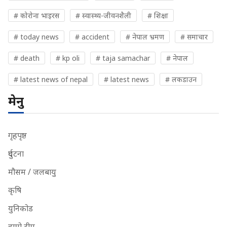
# कोरोना भाइरस
# स्वास्थ्य-जीवनशैली
# शिक्षा
# today news
# accident
# नेपाल भ्रमण
# समाचार
# death
# kp oli
# taja samachar
# नेपाल
# latest news of nepal
# latest news
# लकडाउन
मेनु
गृहपृष्ठ
दुर्घटना
मौसम / जलबायु
कृषि
युनिकोड
हाम्रो टीम