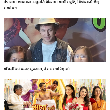
नेपालमा छायांकन अनुमति प्रक्रियामा गम्भीर त्रुटि, विधेयकमै छैन्
सम्बोधन
गौँथली’को बम्पर सुरुआत, देशभर थपिए शो