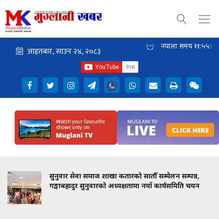
नेपाली समय
११:५५:२४
सुनुवार सेवा समाज शाखा कतारको सातौँ सम्मेलन सम्पन्न,
गङ्गाबहादुर सुनुवारको अध्यक्षतामा नयाँ कार्यसमिति चयन