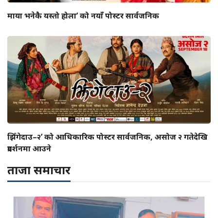
माया भनेकै यस्तो होला’ को नयाँ पोस्टर सार्वजनिक
झिँगेदाउ–२’ को आधिकारिक पोस्टर सार्वजनिक, असोज २ गतेदेखि
प्रदर्शनमा आउने
ताजा समाचार