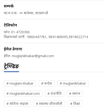
सम्पर्क
का.म.न.पा.- १० बानेश्वर, काठमान्डौ
टेलिफोन
फोन: 01-4720306
विज्ञापनको लागी : 9866447781, 9841468095,9818022714
ईमेल ठेगाना
ईमेल:
muglanikhabar@gmail.com
ट्रेण्डिङ
# muglani khabar
# सन्देश
# muglanikhabar
# muglanikhabar.com
# राजनीति
# समाज
# कोरोना भाइरस
# स्वास्थ्य-जीवनशैली
# शिक्षा