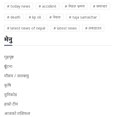
# today news
# accident
# नेपाल भ्रमण
# समाचार
# death
# kp oli
# नेपाल
# taja samachar
# latest news of nepal
# latest news
# लकडाउन
मेनु
गृहपृष्ठ
दुर्घटना
मौसम / जलबायु
कृषि
युनिकोड
हाम्रो टीम
आजको राशिफल