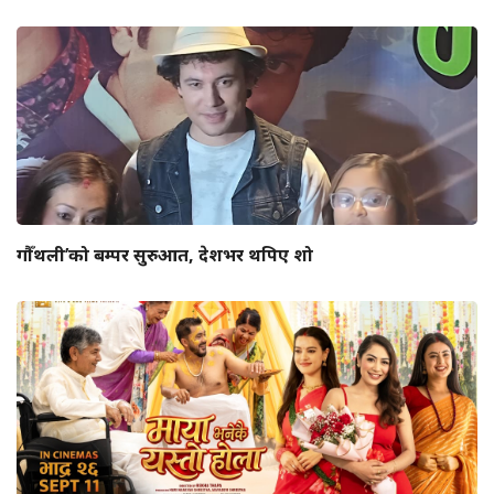
गौँथली’को बम्पर सुरुआत, देशभर थपिए शो