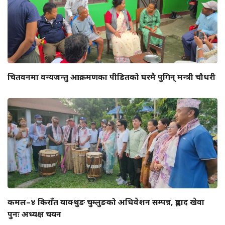
चितवनमा वन्यजन्तु आक्रमणका पीडितको घरमै पुगिन् मन्त्री चौधरी
कमल–४ किराँत याक्थुङ चुम्लुङको अधिवेशन सम्पन्न, प्रह्लाद खेवा
पुनः अध्यक्ष चयन