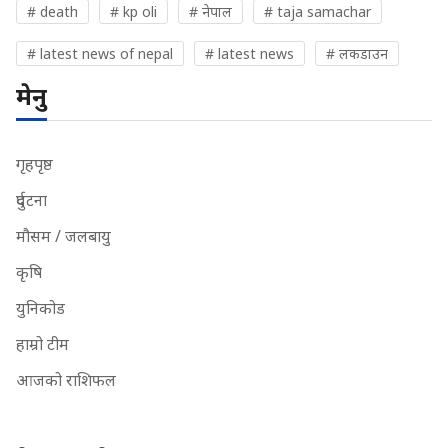
# death
# kp oli
# नेपाल
# taja samachar
# latest news of nepal
# latest news
# लकडाउन
मेनु
गृहपृष्ठ
दुर्घटना
मौसम / जलबायु
कृषि
युनिकोड
हाम्रो टीम
आजको राशिफल