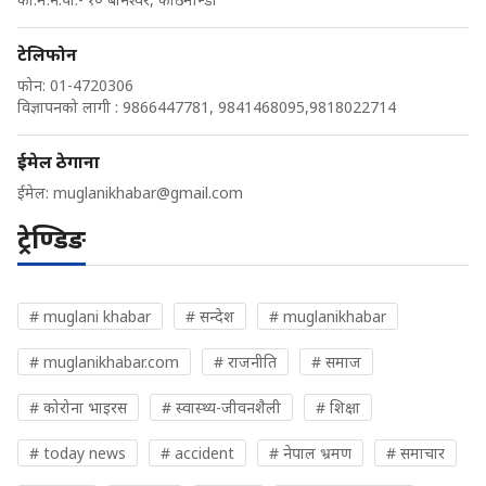
टेलिफोन
फोन: 01-4720306
विज्ञापनको लागी : 9866447781, 9841468095,9818022714
ईमेल ठेगाना
ईमेल:
muglanikhabar@gmail.com
ट्रेण्डिङ
# muglani khabar
# सन्देश
# muglanikhabar
# muglanikhabar.com
# राजनीति
# समाज
# कोरोना भाइरस
# स्वास्थ्य-जीवनशैली
# शिक्षा
# today news
# accident
# नेपाल भ्रमण
# समाचार