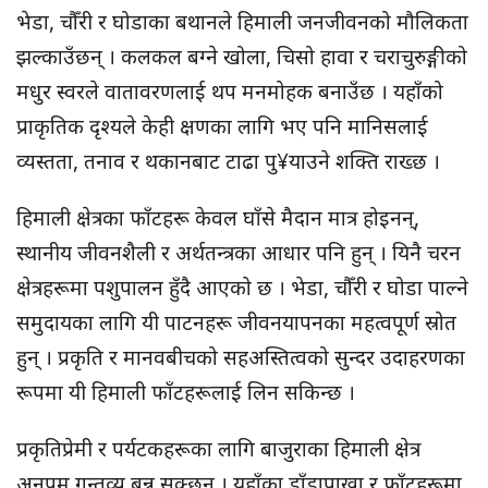
भेडा, चौँरी र घोडाका बथानले हिमाली जनजीवनको मौलिकता
झल्काउँछन् । कलकल बग्ने खोला, चिसो हावा र चराचुरुङ्गीको
मधुर स्वरले वातावरणलाई थप मनमोहक बनाउँछ । यहाँको
प्राकृतिक दृश्यले केही क्षणका लागि भए पनि मानिसलाई
व्यस्तता, तनाव र थकानबाट टाढा पु¥याउने शक्ति राख्छ ।
हिमाली क्षेत्रका फाँटहरू केवल घाँसे मैदान मात्र होइनन्,
स्थानीय जीवनशैली र अर्थतन्त्रका आधार पनि हुन् । यिनै चरन
क्षेत्रहरूमा पशुपालन हुँदै आएको छ । भेडा, चौँरी र घोडा पाल्ने
समुदायका लागि यी पाटनहरू जीवनयापनका महत्वपूर्ण स्रोत
हुन् । प्रकृति र मानवबीचको सहअस्तित्वको सुन्दर उदाहरणका
रूपमा यी हिमाली फाँटहरूलाई लिन सकिन्छ ।
प्रकृतिप्रेमी र पर्यटकहरूका लागि बाजुराका हिमाली क्षेत्र
अनुपम गन्तव्य बन्न सक्छन् । यहाँका डाँडापाखा र फाँटहरूमा