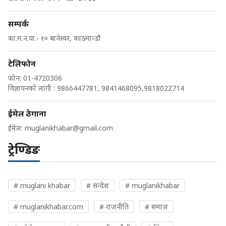
सम्पर्क
का.म.न.पा.- १० बानेश्वर, काठमान्डौ
टेलिफोन
फोन: 01-4720306
विज्ञापनको लागी : 9866447781, 9841468095,9818022714
ईमेल ठेगाना
ईमेल:
muglanikhabar@gmail.com
ट्रेण्डिङ
# muglani khabar
# सन्देश
# muglanikhabar
# muglanikhabar.com
# राजनीति
# समाज