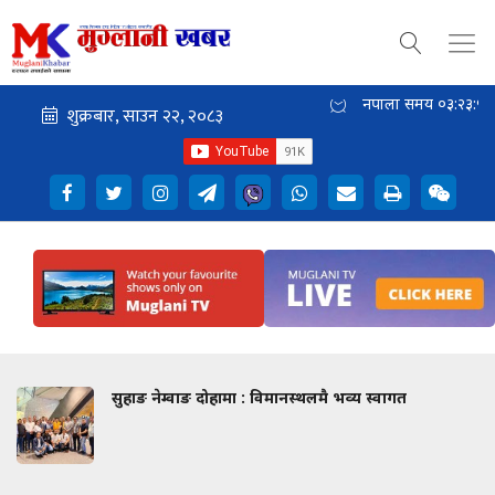
नेपाली समय
०३:२३:५९
सुहाङ नेम्वाङ दोहामा : विमानस्थलमै भव्य स्वागत