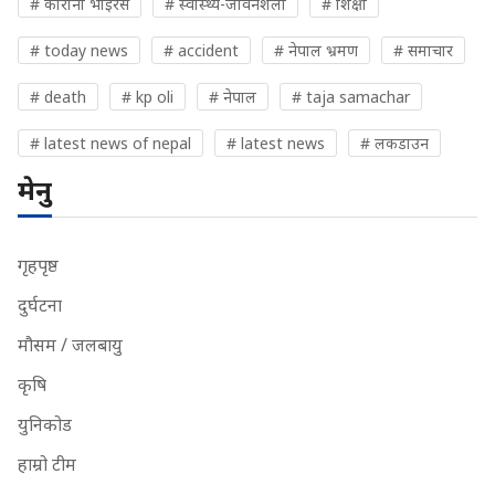
# कोरोना भाइरस
# स्वास्थ्य-जीवनशैली
# शिक्षा
# today news
# accident
# नेपाल भ्रमण
# समाचार
# death
# kp oli
# नेपाल
# taja samachar
# latest news of nepal
# latest news
# लकडाउन
मेनु
गृहपृष्ठ
दुर्घटना
मौसम / जलबायु
कृषि
युनिकोड
हाम्रो टीम