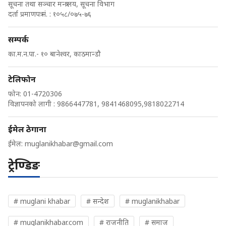
सूचना तथा सञ्चार मन्त्रालय, सूचना विभाग
दर्ता प्रमाणपत्र नं. : १०५८/०७५-७६
सम्पर्क
का.म.न.पा.- १० बानेश्वर, काठमान्डौ
टेलिफोन
फोन: 01-4720306
विज्ञापनको लागी : 9866447781, 9841468095,9818022714
ईमेल ठेगाना
ईमेल:
muglanikhabar@gmail.com
ट्रेण्डिङ
# muglani khabar
# सन्देश
# muglanikhabar
# muglanikhabar.com
# राजनीति
# समाज