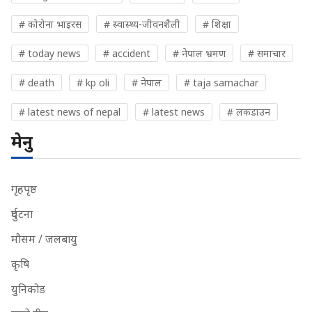
# कोरोना भाइरस
# स्वास्थ्य-जीवनशैली
# शिक्षा
# today news
# accident
# नेपाल भ्रमण
# समाचार
# death
# kp oli
# नेपाल
# taja samachar
# latest news of nepal
# latest news
# लकडाउन
मेनु
गृहपृष्ठ
दुर्घटना
मौसम / जलबायु
कृषि
युनिकोड