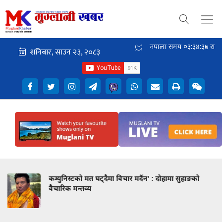
नेपाली समय
०३:३४:३८
राती
मा विचार मर्दैन' : दोहामा सुहाङको
संखुवासभा समाज कतारद्
अधिकारीलाई आर्थिक 
धन्यवाद ज्ञापन