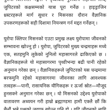
जुपिटरको कक्षसम्मको यात्रा पूरा गर्नेछ । हाइड्राजिन
थ्रस्टरहरूले मार्ग सुधार र मिसनका दौरान वैज्ञानिक
उपकरणहरूको सही दिशामा नियन्त्रण गर्न मद्दत गर्नेछन् ।
युरोपा क्लिपर मिसनको एउटा प्रमुख लक्ष्य युरोपामा जीवनको
सम्भावना खोज्नु हो । युरोपा, जुपिटरको मुख्य चन्द्रमाहरू मध्ये
एक, सतहमुनि लुकेको नुनिलो महासागरले ढाकिएको छ ।
वैज्ञानिकहरूले यो महासागरमा पृथ्वीभन्दा बढी पानी रहेको
अनुमान गरेका छन् । वैज्ञानिकहरूले जुपिटरको यस चन्द्रमामा
बरफमुनि रहेको महासागरमा जीवनका लागि आवश्यक
तत्वहरू—पानी, रासायनिक यौगिकहरू र ऊर्जा स्रोत—मौजूद
हुनसक्ने अनुमान गरेका छन् । यो मिसनको उद्देश्य युरोपाको
वातावरण अध्ययन गरी हाम्रो ब्रह्माण्डमा हामी एक्लै छौं कि
छैनौं भन्ने प्रश्नको जवाफ खोज्नु पनि हो । यदि जीवनको लागि