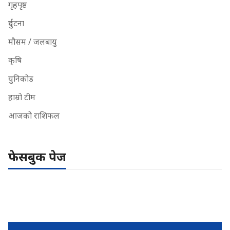
गृहपृष्ठ
दुर्घटना
मौसम / जलबायु
कृषि
युनिकोड
हाम्रो टीम
आजको राशिफल
फेसबुक पेज