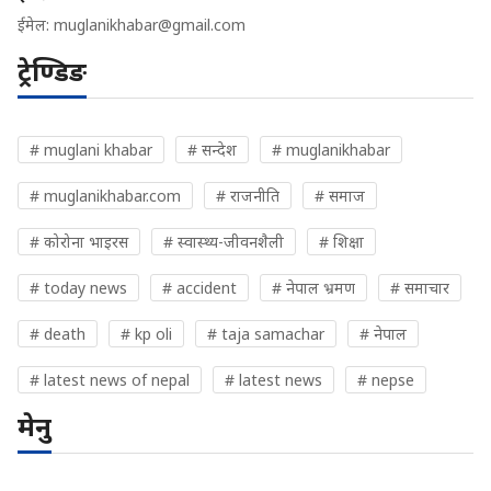
ईमेल:
muglanikhabar@gmail.com
ट्रेण्डिङ
# muglani khabar
# सन्देश
# muglanikhabar
# muglanikhabar.com
# राजनीति
# समाज
# कोरोना भाइरस
# स्वास्थ्य-जीवनशैली
# शिक्षा
# today news
# accident
# नेपाल भ्रमण
# समाचार
# death
# kp oli
# taja samachar
# नेपाल
# latest news of nepal
# latest news
# nepse
मेनु