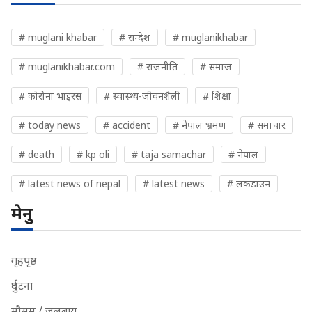
# muglani khabar
# सन्देश
# muglanikhabar
# muglanikhabar.com
# राजनीति
# समाज
# कोरोना भाइरस
# स्वास्थ्य-जीवनशैली
# शिक्षा
# today news
# accident
# नेपाल भ्रमण
# समाचार
# death
# kp oli
# taja samachar
# नेपाल
# latest news of nepal
# latest news
# लकडाउन
मेनु
गृहपृष्ठ
दुर्घटना
मौसम / जलबायु