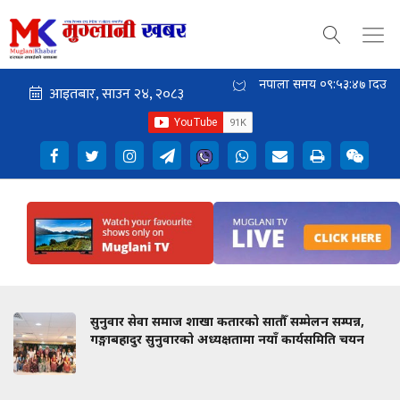
नेपाली समय
०९:५३:४७
दिउँसो
सुनुवार सेवा समाज शाखा कतारको सातौँ सम्मेलन सम्पन्न,
गङ्गाबहादुर सुनुवारको अध्यक्षतामा नयाँ कार्यसमिति चयन