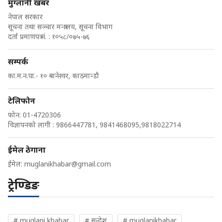
मुग्लानी खबर
नेपाल सरकार
सूचना तथा सञ्चार मन्त्रालय, सूचना विभाग
दर्ता प्रमाणपत्र नं. : १०५८/०७५-७६
सम्पर्क
का.म.न.पा.- १० बानेश्वर, काठमान्डौ
टेलिफोन
फोन: 01-4720306
विज्ञापनको लागी : 9866447781, 9841468095,9818022714
ईमेल ठेगाना
ईमेल:
muglanikhabar@gmail.com
ट्रेण्डिङ
# muglani khabar
# सन्देश
# muglanikhabar