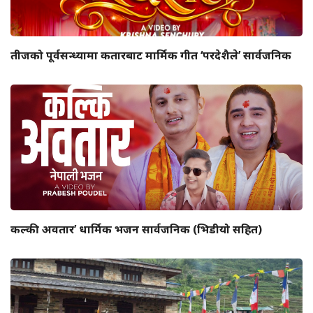
तीजको पूर्वसन्ध्यामा कतारबाट मार्मिक गीत ‘परदेशैले’ सार्वजनिक
कल्की अवतार’ धार्मिक भजन सार्वजनिक (भिडीयो सहित)