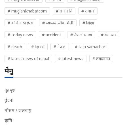
# muglanikhabar.com
# राजनीति
# समाज
# कोरोना भाइरस
# स्वास्थ्य-जीवनशैली
# शिक्षा
# today news
# accident
# नेपाल भ्रमण
# समाचार
# death
# kp oli
# नेपाल
# taja samachar
# latest news of nepal
# latest news
# लकडाउन
मेनु
गृहपृष्ठ
दुर्घटना
मौसम / जलबायु
कृषि