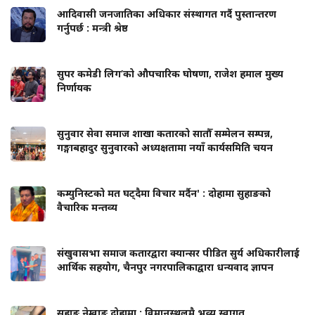
आदिवासी जनजातिका अधिकार संस्थागत गर्दै पुस्तान्तरण
गर्नुपर्छ : मन्त्री श्रेष्ठ
सुपर कमेडी लिग’को औपचारिक घोषणा, राजेश हमाल मुख्य
निर्णायक
सुनुवार सेवा समाज शाखा कतारको सातौँ सम्मेलन सम्पन्न,
गङ्गाबहादुर सुनुवारको अध्यक्षतामा नयाँ कार्यसमिति चयन
कम्युनिस्टको मत घट्दैमा विचार मर्दैन' : दोहामा सुहाङको
वैचारिक मन्तव्य
संखुवासभा समाज कतारद्वारा क्यान्सर पीडित सुर्य अधिकारीलाई
आर्थिक सहयोग, चैनपुर नगरपालिकाद्वारा धन्यवाद ज्ञापन
सुहाङ नेम्वाङ दोहामा : विमानस्थलमै भव्य स्वागत