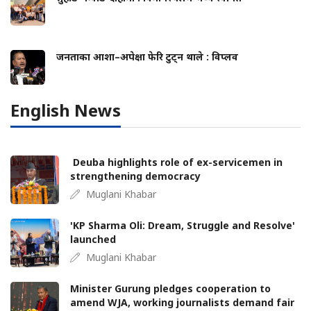
जनताका आशा–अपेक्षा फेरि टुट्न थाले : विप्लव
English News
Deuba highlights role of ex-servicemen in
strengthening democracy
Muglani Khabar
'KP Sharma Oli: Dream, Struggle and Resolve'
launched
Muglani Khabar
Minister Gurung pledges cooperation to
amend WJA, working journalists demand fair