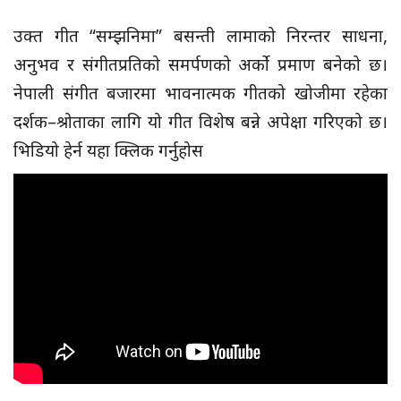
उक्त गीत “सम्झनिमा” बसन्ती लामाको निरन्तर साधना,
अनुभव र संगीतप्रतिको समर्पणको अर्को प्रमाण बनेको छ।
नेपाली संगीत बजारमा भावनात्मक गीतको खोजीमा रहेका
दर्शक–श्रोताका लागि यो गीत विशेष बन्ने अपेक्षा गरिएको छ।
भिडियो हेर्न यहा क्लिक गर्नुहोस