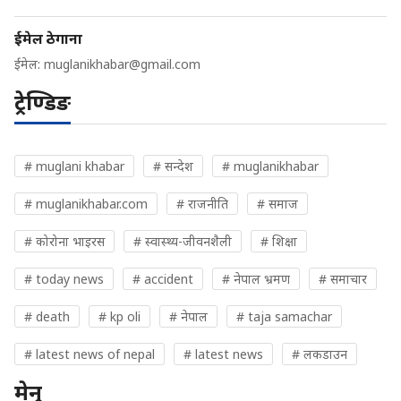
ईमेल ठेगाना
ईमेल:
muglanikhabar@gmail.com
ट्रेण्डिङ
# muglani khabar
# सन्देश
# muglanikhabar
# muglanikhabar.com
# राजनीति
# समाज
# कोरोना भाइरस
# स्वास्थ्य-जीवनशैली
# शिक्षा
# today news
# accident
# नेपाल भ्रमण
# समाचार
# death
# kp oli
# नेपाल
# taja samachar
# latest news of nepal
# latest news
# लकडाउन
मेनु