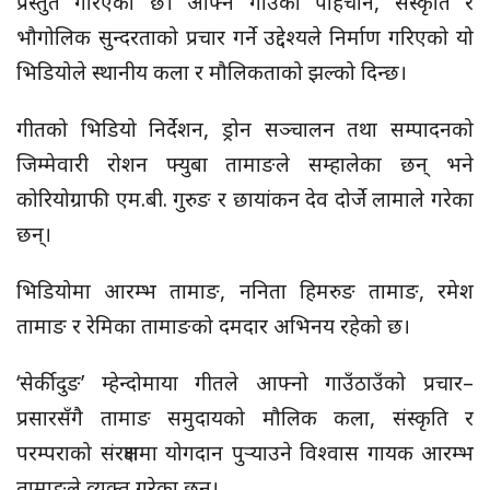
प्रस्तुत गरिएको छ। आफ्नै गाउँको पहिचान, संस्कृति र
भौगोलिक सुन्दरताको प्रचार गर्ने उद्देश्यले निर्माण गरिएको यो
भिडियोले स्थानीय कला र मौलिकताको झल्को दिन्छ।
गीतको भिडियो निर्देशन, ड्रोन सञ्चालन तथा सम्पादनको
जिम्मेवारी रोशन फ्युबा तामाङले सम्हालेका छन् भने
कोरियोग्राफी एम.बी. गुरुङ र छायांकन देव दोर्जे लामाले गरेका
छन्।
भिडियोमा आरम्भ तामाङ, ननिता हिमरुङ तामाङ, रमेश
तामाङ र रेमिका तामाङको दमदार अभिनय रहेको छ।
‘सेर्कीदुङ’ म्हेन्दोमाया गीतले आफ्नो गाउँठाउँको प्रचार–
प्रसारसँगै तामाङ समुदायको मौलिक कला, संस्कृति र
परम्पराको संरक्षणमा योगदान पुर्‍याउने विश्वास गायक आरम्भ
तामाङले व्यक्त गरेका छन्।