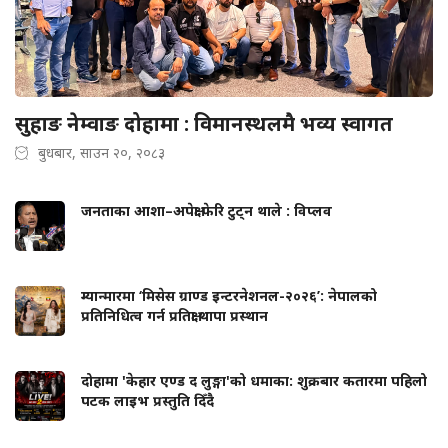
सुहाङ नेम्वाङ दोहामा : विमानस्थलमै भव्य स्वागत
बुधबार, साउन २०, २०८३
जनताका आशा–अपेक्षा फेरि टुट्न थाले : विप्लव
म्यान्मारमा ‘मिसेस ग्राण्ड इन्टरनेशनल-२०२६’: नेपालको
प्रतिनिधित्व गर्न प्रतिक्षा थापा प्रस्थान
दोहामा 'केहार एण्ड द लुङ्गा'को धमाका: शुक्रबार कतारमा पहिलो
पटक लाइभ प्रस्तुति दिँदै