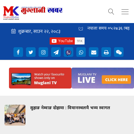
नेपाली समय
०५:२७:३६
बिहान
सुहाङ नेम्वाङ दोहामा : विमानस्थलमै भव्य स्वागत