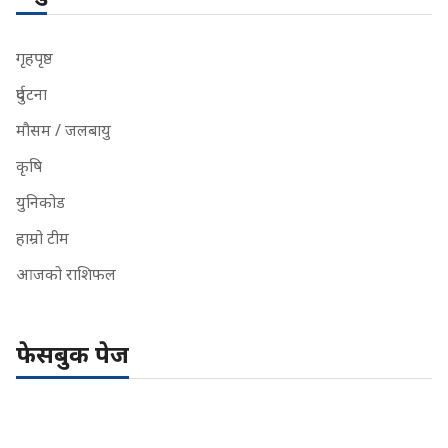
गृहपृष्ठ
दुर्घटना
मौसम / जलबायु
कृषि
युनिकोड
हाम्रो टीम
आजको राशिफल
फेसबुक पेज